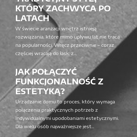
KTÓRY ZACHWYCA PO
LATACH
W świecie aranżacji wnętrz istnieją
rozwiązania, które mimo upływu lat nie tracą
na popularności. Wręcz przeciwnie – coraz
częściej wracają do łask, z...
JAK POŁĄCZYĆ
FUNKCJONALNOŚĆ Z
ESTETYKĄ?
Urządzanie domu to proces, który wymaga
połączenia praktycznych potrzeb z
indywidualnymi upodobaniami estetycznymi.
Dla wielu osób najważniejsze jest...